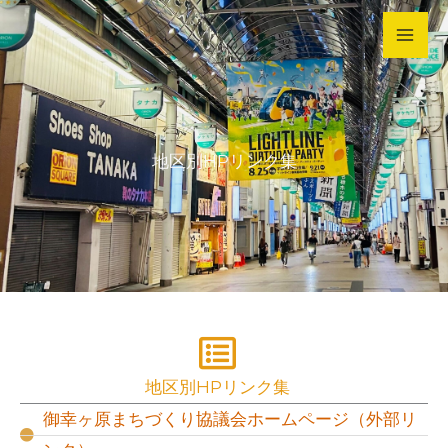
内
容
を
ス
キ
地区別HPリンク集
ッ
プ
地区別HPリンク集
御幸ヶ原まちづくり協議会ホームページ（外部リ