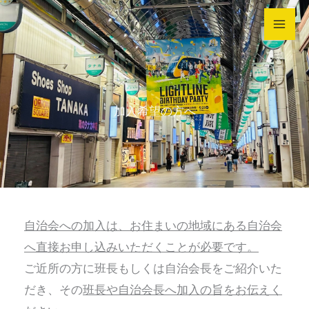
内
容
を
ス
キ
加入希望の方へ
ッ
プ
自治会への加入は、お住まいの地域にある自治会
へ直接お申し込みいただくことが必要です。
ご近所の方に班長もしくは自治会長をご紹介いた
だき、その
班長や自治会長へ加入の旨をお伝えく