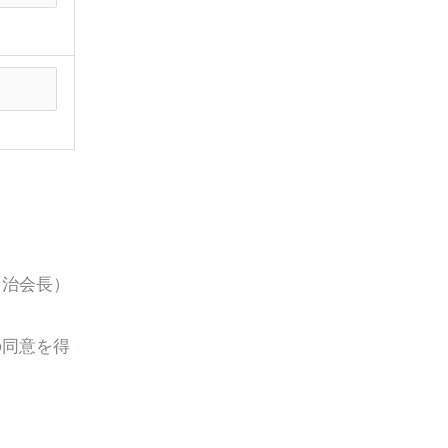
自治会長）
の同意を得
。