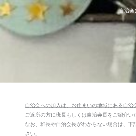
内
自治会
容
を
ス
キ
ッ
プ
自治会への加入は、お住まいの地域にある自治
ご近所の方に班長もしくは自治会長をご紹介い
なお、班長や自治会長がわからない場合は、下
さい。