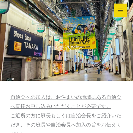
内
容
を
ス
キ
加入希望の方へ
ッ
プ
自治会への加入は、お住まいの地域にある自治会
へ直接お申し込みいただくことが必要です。
ご近所の方に班長もしくは自治会長をご紹介いた
だき、その
班長や自治会長へ加入の旨をお伝えく