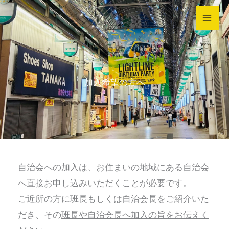
内
容
を
ス
キ
加入希望の方へ
ッ
プ
自治会への加入は、お住まいの地域にある自治会
へ直接お申し込みいただくことが必要です。
ご近所の方に班長もしくは自治会長をご紹介いた
だき、その
班長や自治会長へ加入の旨をお伝えく