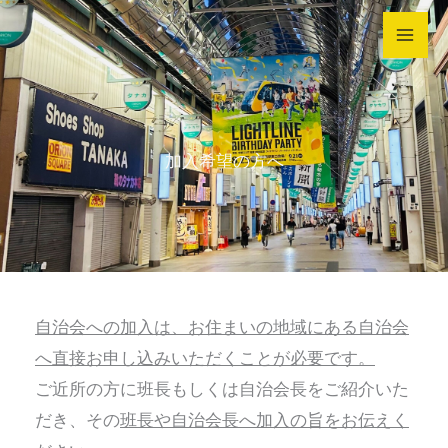
内
容
を
ス
キ
加入希望の方へ
ッ
プ
自治会への加入は、お住まいの地域にある自治会
へ直接お申し込みいただくことが必要です。
ご近所の方に班長もしくは自治会長をご紹介いた
だき、その
班長や自治会長へ加入の旨をお伝えく